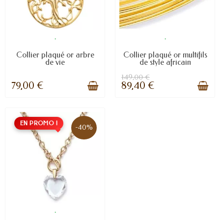
.
.
Collier plaqué or arbre
Collier plaqué or multifils
de vie
de style africain
149,00 €
79,00 €
89,40 €
EN PROMO !
-40%
.