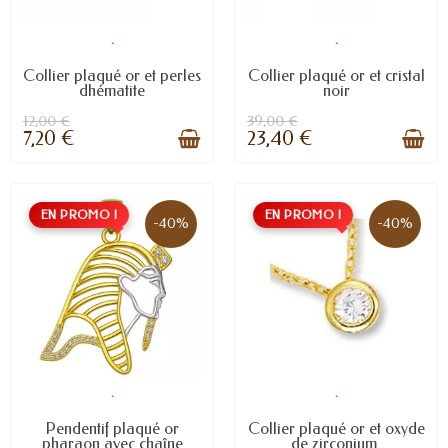
.
.
Collier plaqué or et perles
Collier plaqué or et cristal
dhématite
noir
12,00 €
39,00 €
7,20 €
23,40 €
EN PROMO !
EN PROMO !
-40%
-40%
.
.
Pendentif plaqué or
Collier plaqué or et oxyde
pharaon avec chaîne
de zirconium.