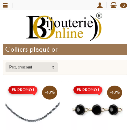
0
Colliers plaqué or
Prix, croissant
EN PROMO !
EN PROMO !
-40%
-40%