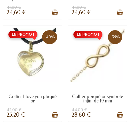
41,00 €
41,00 €
24,60 €
24,60 €
EN PROMO !
EN PROMO !
-40%
-35%
.
.
Collier I love you plaqué
Collier plaqué or symbole
or
infini de 19 mm
42,00 €
44,00 €
25,20 €
28,60 €