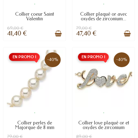
.
.
Collier coeur Saint
Collier plaqué or avec
Valentin
oxydes de zirconium...
69,00 €
79,00 €
41,40 €
47,40 €
EN PROMO !
EN PROMO !
-40%
-40%
.
.
Collier perles de
Collier love plaqué or et
Majorque de 8 mm
oxydes de zirconium
79,00 €
89,00 €