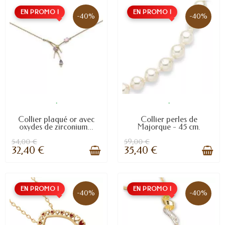
EN PROMO !
EN PROMO !
-40%
-40%
.
.
Collier plaqué or avec
Collier perles de
oxydes de zirconium...
Majorque - 45 cm.
54,00 €
59,00 €
32,40 €
35,40 €
EN PROMO !
EN PROMO !
-40%
-40%