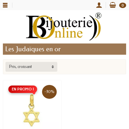
0
Les Judaïques en or
Prix, croissant
EN PROMO !
-30%