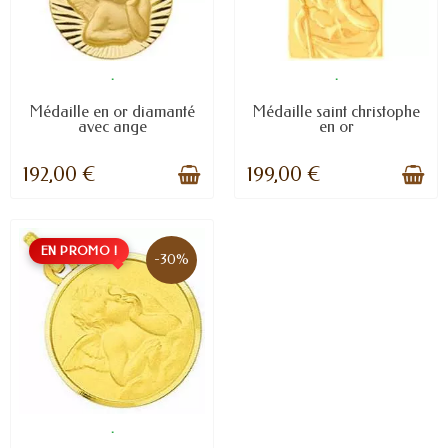
.
.
Médaille en or diamanté
Médaille saint christophe
avec ange
en or
192,00 €
199,00 €
EN PROMO !
-30%
.