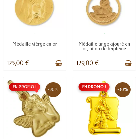
.
.
Médaille vièrge en or
Médaille ange ajouré en
or, bijou de baptême
125,00 €
129,00 €
EN PROMO !
EN PROMO !
-30%
-30%