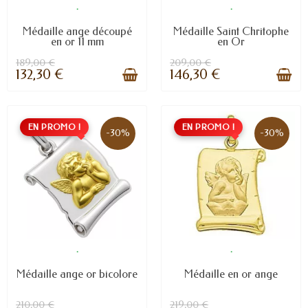
.
.
Médaille ange découpé
Médaille Saint Chritophe
en or 11 mm
en Or
189,00 €
209,00 €
132,30 €
146,30 €
EN PROMO !
EN PROMO !
-30%
-30%
.
.
Médaille ange or bicolore
Médaille en or ange
210,00 €
219,00 €