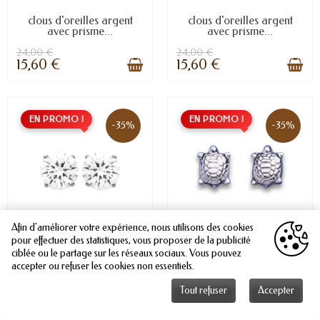
clous d'oreilles argent
clous d'oreilles argent
avec prisme...
avec prisme...
24,00 €
24,00 €
15,60 €
15,60 €
EN PROMO !
EN PROMO !
-35%
-35%
Afin d'améliorer votre expérience, nous utilisons des cookies
pour effectuer des statistiques, vous proposer de la publicité
.
.
ciblée ou le partage sur les réseaux sociaux. Vous pouvez
accepter ou refuser les cookies non essentiels.
Clous d'oreilles en argent
Clous d'oreilles tortues de
et oxyde de...
terre en argent.
Tout refuser
Accepter
24,00 €
24,00 €
15,60 €
15,60 €