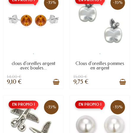
-35%
-35%
.
.
clous d'oreilles argent
Clous d'oreilles pommes
avec boules...
en argent
14,00 €
15,00 €
9,10 €
9,75 €
EN PROMO !
EN PROMO !
-35%
-35%