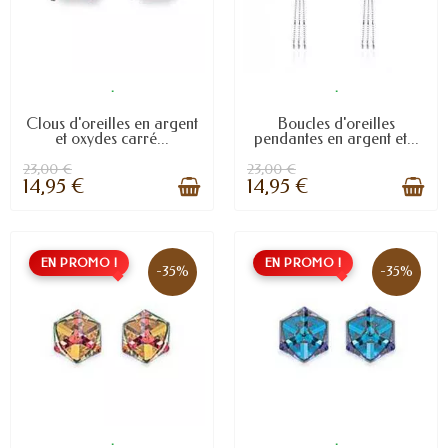
.
.
Clous d'oreilles en argent
Boucles d'oreilles
et oxydes carré...
pendantes en argent et...
23,00 €
23,00 €
14,95 €
14,95 €
EN PROMO !
EN PROMO !
-35%
-35%
.
.