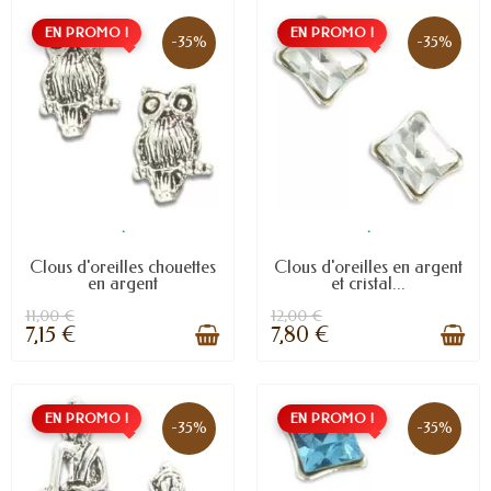
EN PROMO !
EN PROMO !
-35%
-35%
.
.
Clous d'oreilles chouettes
Clous d'oreilles en argent
en argent
et cristal...
11,00 €
12,00 €
7,15 €
7,80 €
EN PROMO !
EN PROMO !
-35%
-35%