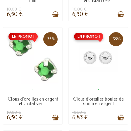
mm
et cristal rose...
10,00 €
10,00 €
6,50 €
6,50 €
EN PROMO !
EN PROMO !
-35%
-35%
.
.
Clous d'oreilles en argent
Clous d'oreilles boules de
et cristal vert...
6 mm en argent
10,00 €
10,50 €
6,50 €
6,83 €