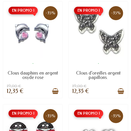
EN PROMO !
EN PROMO !
-35%
-35%
.
.
Clous dauphins en argent
Clous d'oreilles argent
oxyde rose
papillons.
19,00 €
19,00 €
12,35 €
12,35 €
EN PROMO !
EN PROMO !
-35%
-35%