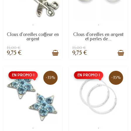
.
.
Clous d'oreilles coiffeur en
Clous d'oreilles en argent
argent
et perles de...
15,00 €
15,00 €
9,75 €
9,75 €
EN PROMO !
EN PROMO !
-35%
-35%
.
.