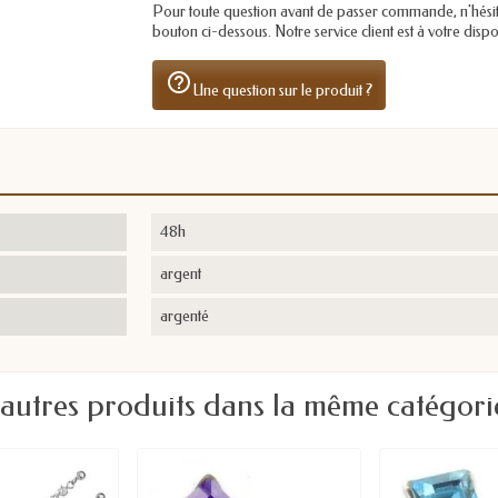
Pour toute question avant de passer commande, n'hésitez 
bouton ci-dessous. Notre service client est à votre dis
help_outline
Une question sur le produit ?
48h
argent
argenté
 autres produits dans la même catégorie