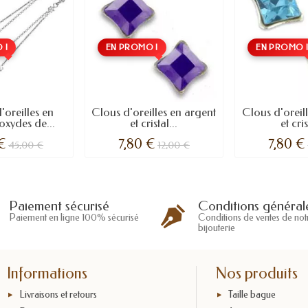
 !
EN PROMO !
EN PROMO 
'oreilles en
Clous d'oreilles en argent
Clous d'oreil
oxydes de...
et cristal...
et cris
 €
7,80 €
7,80 €
45,00 €
12,00 €
Conditions général
Paiement sécurisé
Conditions de ventes de not
Paiement en ligne 100% sécurisé
bijouterie
Informations
Nos produits
Livraisons et retours
Taille bague