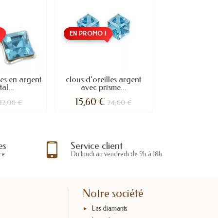
!
EN PROMO !
les en argent
clous d'oreilles argent
tal...
avec prisme...
15,60 €
12,00 €
24,00 €
es
Service client
re
Du lundi au vendredi de 9h à 18h
Notre société
Les diamants