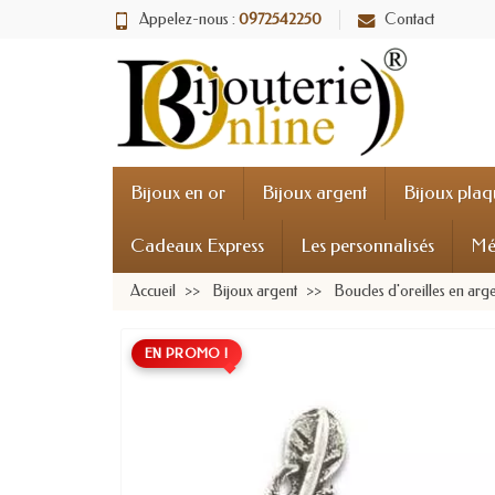
Appelez-nous :
0972542250
Contact
Bijoux en or
Bijoux argent
Bijoux plaq
Cadeaux Express
Les personnalisés
Mé
Accueil
Bijoux argent
Boucles d'oreilles en arg
EN PROMO !