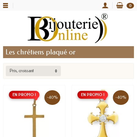
0
Les chrétiens plaqué or
Prix, croissant
EN PROMO !
EN PROMO !
-40%
-40%