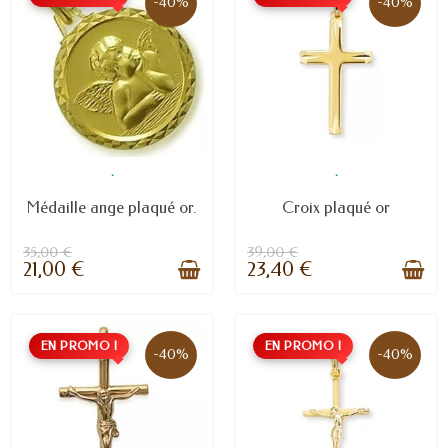
-40%
-40%
.
.
Médaille ange plaqué or.
Croix plaqué or
35,00 €
39,00 €
21,00 €
23,40 €
EN PROMO !
EN PROMO !
-40%
-40%