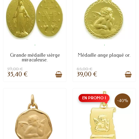
.
.
Grande médaille vièrge
Médaille ange plaqué or.
miraculeuse.
59,00 €
65,00 €
35,40 €
39,00 €
EN PROMO !
-40%