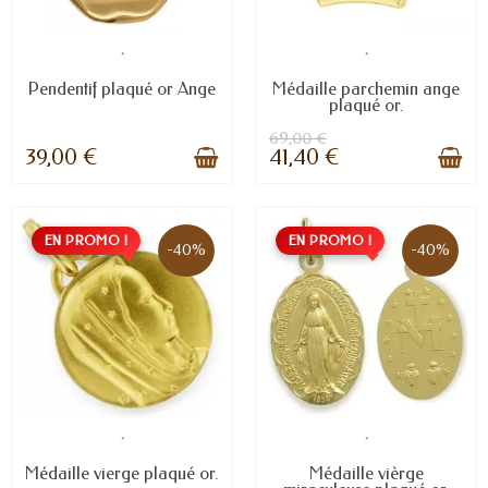
.
.
Pendentif plaqué or Ange
Médaille parchemin ange
plaqué or.
69,00 €
39,00 €
41,40 €
EN PROMO !
EN PROMO !
-40%
-40%
.
.
Médaille vierge plaqué or.
Médaille vièrge