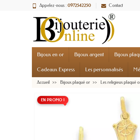
Appelez-nous :
0972542250
Contact
Bijoux en or
Bijoux argent
Bijoux plaq
Cadeaux Express
Les personnalisés
Mé
Accueil
Bijoux plaqué or
Les religieux plaqué o
EN PROMO !