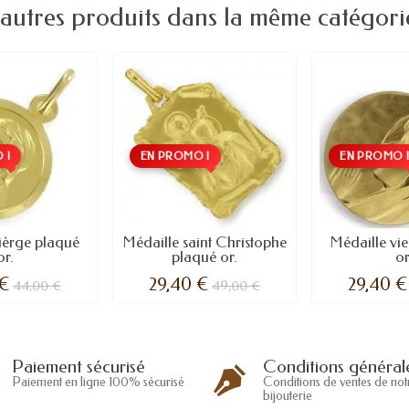
 autres produits dans la même catégorie
 !
EN PROMO !
EN PROMO 
ièrge plaqué
Médaille saint Christophe
Médaille vi
or.
plaqué or.
or
 €
29,40 €
29,40 €
44,00 €
49,00 €
Conditions général
Paiement sécurisé
Conditions de ventes de not
Paiement en ligne 100% sécurisé
bijouterie