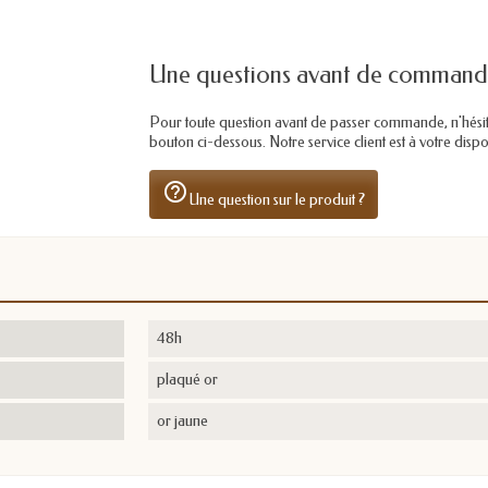
Une questions avant de command
Pour toute question avant de passer commande, n'hésitez 
bouton ci-dessous. Notre service client est à votre dis
help_outline
Une question sur le produit ?
48h
plaqué or
or jaune