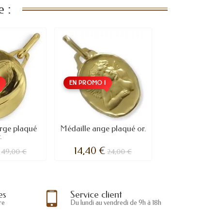
 :
!
EN PROMO !
erge plaqué
Médaille ange plaqué or.
.
14,40 €
49,00 €
24,00 €
es
Service client
re
Du lundi au vendredi de 9h à 18h