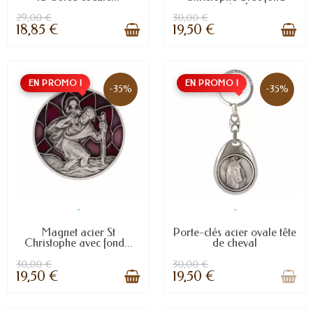
vitrail
29,00 €
30,00 €
18,85 €
19,50 €
EN PROMO !
EN PROMO !
-35%
-35%
.
.
Magnet acier St
Porte-clés acier ovale tête
Christophe avec fond...
de cheval
30,00 €
30,00 €
19,50 €
19,50 €