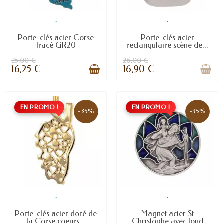
.
.
Porte-clés acier Corse
Porte-clés acier
tracé GR20
rectangulaire scène de...
25,00 €
26,00 €
16,25 €
16,90 €
EN PROMO !
EN PROMO !
-35%
-35%
.
.
Porte-clés acier doré de
Magnet acier St
la Corse coeurs...
Christophe avec fond