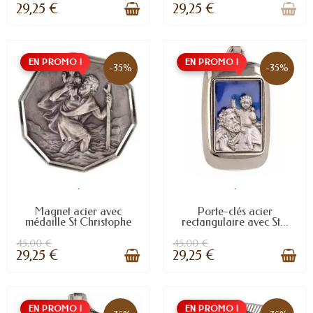
29,25 €
29,25 €
EN PROMO !
EN PROMO !
-35%
-35%
.
.
Magnet acier avec
Porte-clés acier
médaille St Christophe
rectangulaire avec St...
45,00 €
45,00 €
29,25 €
29,25 €
EN PROMO !
EN PROMO !