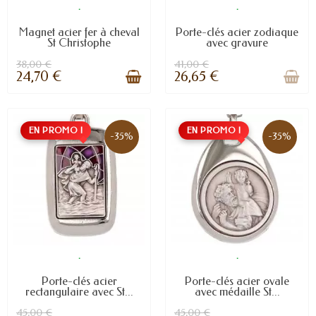
.
.
Magnet acier fer à cheval
Porte-clés acier zodiaque
St Christophe
avec gravure
38,00 €
41,00 €
24,70 €
26,65 €
EN PROMO !
EN PROMO !
-35%
-35%
.
.
Porte-clés acier
Porte-clés acier ovale
rectangulaire avec St...
avec médaille St...
45,00 €
45,00 €