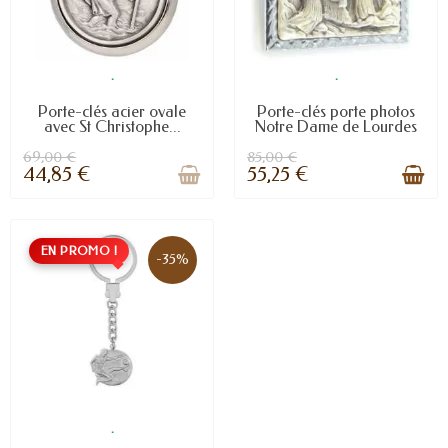
.
.
Porte-clés acier ovale
Porte-clés porte photos
avec St Christophe...
Notre Dame de Lourdes
69,00 €
85,00 €
44,85 €
55,25 €
EN PROMO !
-35%
.