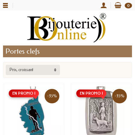
0
Portes clefs
Prix, croissant
EN PROMO !
EN PROMO !
-35%
-35%