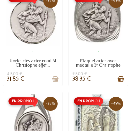
-35%
-35%
.
.
Porte-clés acier rond St
Magnet acier avec
Christophe effet...
médaille St Christophe
49,00 €
59,00 €
31,85 €
38,35 €
EN PROMO !
EN PROMO !
-35%
-35%