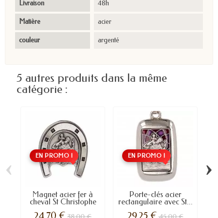
Livraison
48h
Matière
acier
couleur
argenté
5 autres produits dans la même
catégorie :
EN PROMO !
EN PROMO !
‹
›
Magnet acier fer à
Porte-clés acier
P
cheval St Christophe
rectangulaire avec St...
v
24,70 €
29,25 €
38,00 €
45,00 €