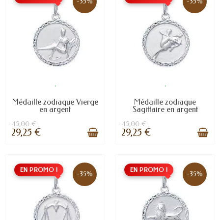
-35%
-35%
.
.
Médaille zodiaque Vierge
Médaille zodiaque
en argent
Sagittaire en argent
45,00 €
45,00 €
29,25 €
29,25 €
EN PROMO !
EN PROMO !
-35%
-35%