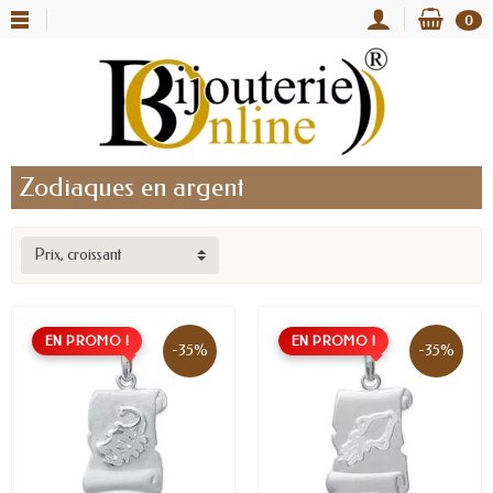
0
Zodiaques en argent
Prix, croissant
EN PROMO !
EN PROMO !
-35%
-35%