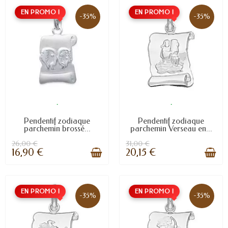
EN PROMO !
EN PROMO !
-35%
-35%
.
.
Pendentif zodiaque
Pendentif zodiaque
parchemin brossé...
parchemin Verseau en...
26,00 €
31,00 €
16,90 €
20,15 €
EN PROMO !
EN PROMO !
-35%
-35%