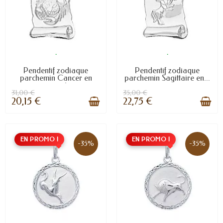
.
.
Pendentif zodiaque
Pendentif zodiaque
parchemin Cancer en
parchemin Sagittaire en...
argent
31,00 €
35,00 €
20,15 €
22,75 €
EN PROMO !
EN PROMO !
-35%
-35%