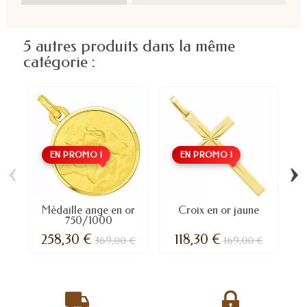
5 autres produits dans la même
catégorie :
EN PROMO !
EN PROMO !
‹
›
Médaille ange en or
Croix en or jaune
750/1000
258,30 €
118,30 €
369,00 €
169,00 €