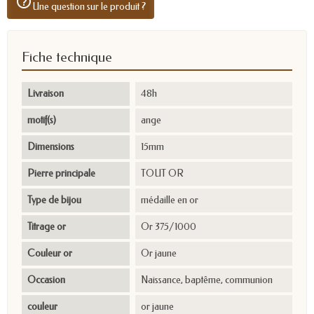
help_outline
Une question sur le produit ?
Fiche technique
Livraison
48h
motif(s)
ange
Dimensions
15mm
Pierre principale
TOUT OR
Type de bijou
médaille en or
Titrage or
Or 375/1000
Couleur or
Or jaune
Occasion
Naissance, baptême, communion
couleur
or jaune