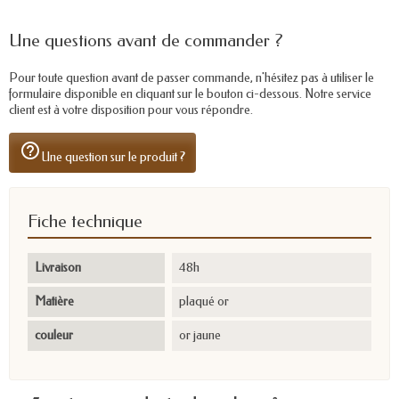
Une questions avant de commander ?
Pour toute question avant de passer commande, n'hésitez pas à utiliser le
formulaire disponible en cliquant sur le bouton ci-dessous. Notre service
client est à votre disposition pour vous répondre.
help_outline
Une question sur le produit ?
Fiche technique
Livraison
48h
Matière
plaqué or
couleur
or jaune