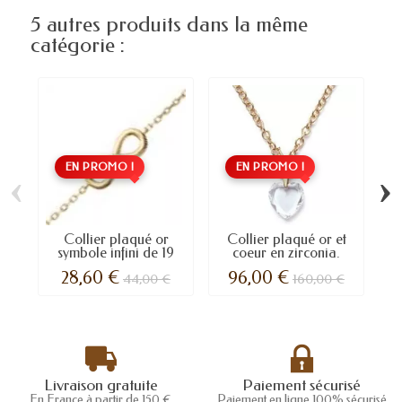
5 autres produits dans la même
catégorie :
EN PROMO !
EN PROMO !
‹
›
Collier plaqué or
Collier plaqué or et
symbole infini de 19
coeur en zirconia.
mm
28,60 €
96,00 €
44,00 €
160,00 €
Livraison gratuite
Paiement sécurisé
En France à partir de 150 €
Paiement en ligne 100% sécurisé