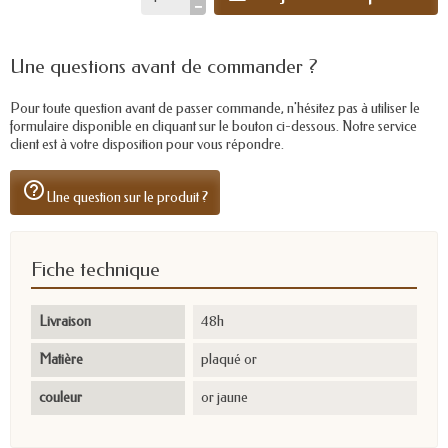
Une questions avant de commander ?
Pour toute question avant de passer commande, n'hésitez pas à utiliser le
formulaire disponible en cliquant sur le bouton ci-dessous. Notre service
client est à votre disposition pour vous répondre.
help_outline
Une question sur le produit ?
Fiche technique
Livraison
48h
Matière
plaqué or
couleur
or jaune