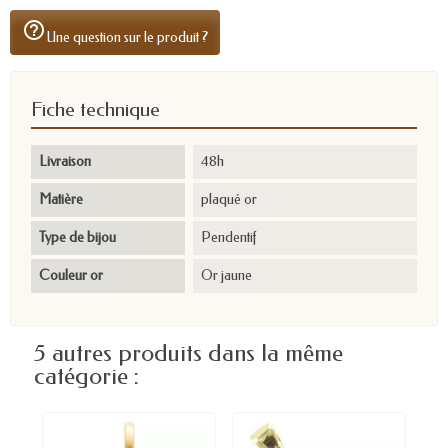
help_outline
Une question sur le produit ?
Fiche technique
Livraison
48h
Matière
plaqué or
Type de bijou
Pendentif
Couleur or
Or jaune
5 autres produits dans la même
catégorie :