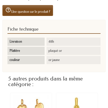
help_outline
Une question sur le produit ?
Fiche technique
Livraison
48h
Matière
plaqué or
couleur
or jaune
5 autres produits dans la même
catégorie :