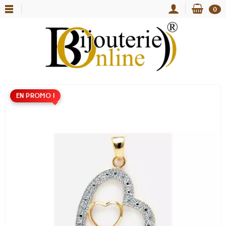
0
EN PROMO !