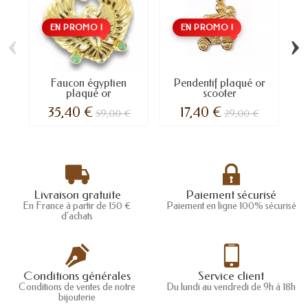
EN PROMO !
EN PROMO !
‹
›
Faucon égyptien
Pendentif plaqué or
plaqué or
scooter
s
35,40 €
17,40 €
59,00 €
29,00 €
Livraison gratuite
Paiement sécurisé
En France à partir de 150 €
Paiement en ligne 100% sécurisé
d'achats
Conditions générales
Service client
Conditions de ventes de notre
Du lundi au vendredi de 9h à 18h
bijouterie