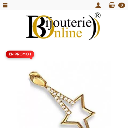
0
EN PROMO !