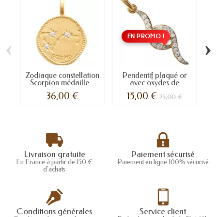
EN PROMO !
‹
›
Zodiaque constellation
Pendentif plaqué or
P
Scorpion médaille...
avec oxydes de
zirconium.
36,00 €
15,00 €
25,00 €
Livraison gratuite
Paiement sécurisé
En France à partir de 150 €
Paiement en ligne 100% sécurisé
d'achats
Conditions générales
Service client