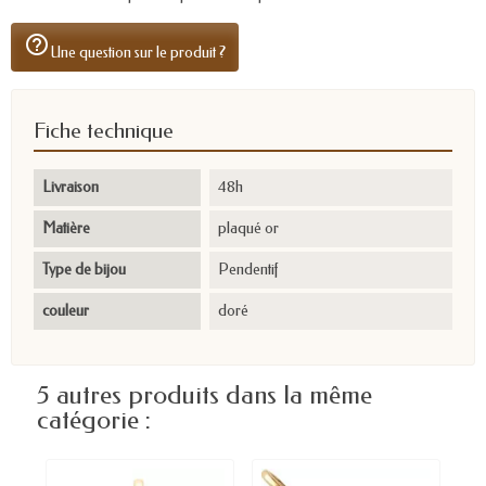
help_outline
Une question sur le produit ?
Fiche technique
Livraison
48h
Matière
plaqué or
Type de bijou
Pendentif
couleur
doré
5 autres produits dans la même
catégorie :