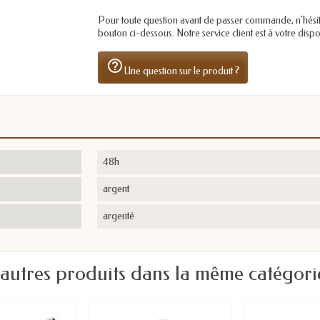
Pour toute question avant de passer commande, n'hésitez 
bouton ci-dessous. Notre service client est à votre dis
help_outline
Une question sur le produit ?
48h
argent
argenté
 autres produits dans la même catégorie