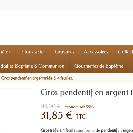
ué or
Bijoux acier
Gravures
Accessoires
Collec
dailles Baptême & Communion
Gourmettes de baptême
Gros pendentif en argent trèfle à 4 feuilles.
Gros pendentif en argent tr
49,00 €
Économisez 35%
31,85 €
TTC
Gros trèfle à 4 feuille
sous forme de
pendentif
en
argen