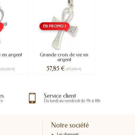
!
EN PROMO !
e en argent
Grande croix de vie en
argent
57,85 €
25,00 €
89,00 €
es
Service client
re
Du lundi au vendredi de 9h à 18h
Notre société
Les diamants