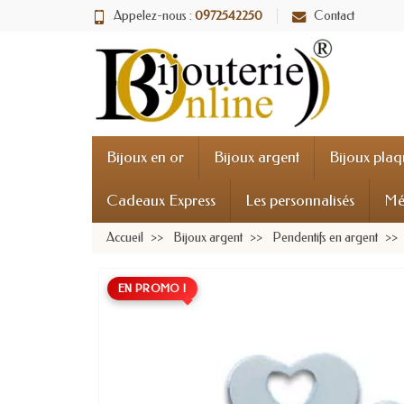
Appelez-nous :
0972542250
Contact
Bijoux en or
Bijoux argent
Bijoux plaq
Cadeaux Express
Les personnalisés
Mé
Accueil
Bijoux argent
Pendentifs en argent
EN PROMO !