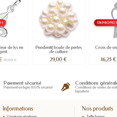
 !
EN PROMO 
leur de lys en
Pendentif boule de perles
Croix de vi
gent.
de culture
 €
29,00 €
16,25 €
45,00 €
Conditions général
Paiement sécurisé
Conditions de ventes de not
Paiement en ligne 100% sécurisé
bijouterie
Informations
Nos produits
Livraisons et retours
Taille bague