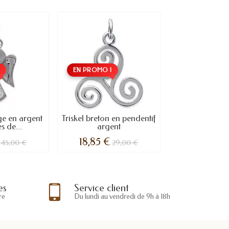
!
EN PROMO !
ge en argent
Triskel breton en pendentif
s de...
argent
18,85 €
45,00 €
29,00 €
es
Service client
re
Du lundi au vendredi de 9h à 18h