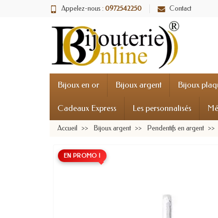
Appelez-nous :
0972542250
Contact
Bijoux en or
Bijoux argent
Bijoux plaq
Cadeaux Express
Les personnalisés
Mé
Accueil
Bijoux argent
Pendentifs en argent
EN PROMO !