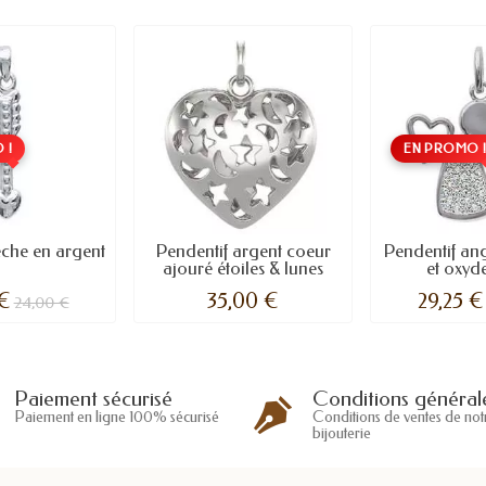
 !
EN PROMO 
èche en argent
Pendentif argent coeur
Pendentif an
ajouré étoiles & lunes
et oxyde
 €
35,00 €
29,25 €
24,00 €
Conditions général
Paiement sécurisé
Conditions de ventes de not
Paiement en ligne 100% sécurisé
bijouterie