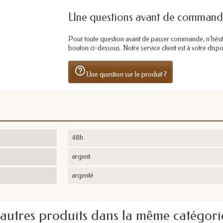
Une questions avant de command
Pour toute question avant de passer commande, n'hésitez 
bouton ci-dessous. Notre service client est à votre dis
help_outline
Une question sur le produit ?
48h
argent
argenté
 autres produits dans la même catégorie