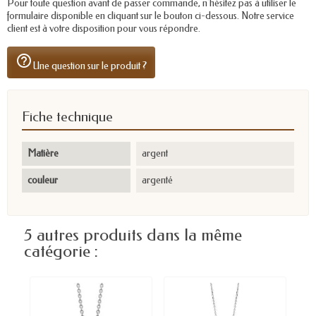
Pour toute question avant de passer commande, n'hésitez pas à utiliser le
formulaire disponible en cliquant sur le bouton ci-dessous. Notre service
client est à votre disposition pour vous répondre.
help_outline
Une question sur le produit ?
Fiche technique
Matière
argent
couleur
argenté
5 autres produits dans la même
catégorie :