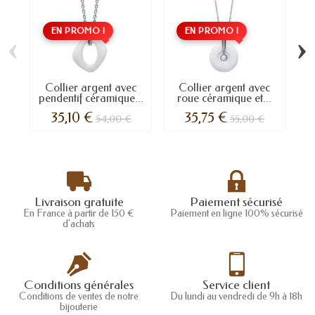
EN PROMO !
EN PROMO !
‹
›
Collier argent avec
Collier argent avec
C
pendentif céramique...
roue céramique et...
35,10 €
35,75 €
54,00 €
55,00 €
Livraison gratuite
Paiement sécurisé
En France à partir de 150 €
Paiement en ligne 100% sécurisé
d'achats
Conditions générales
Service client
Conditions de ventes de notre
Du lundi au vendredi de 9h à 18h
bijouterie