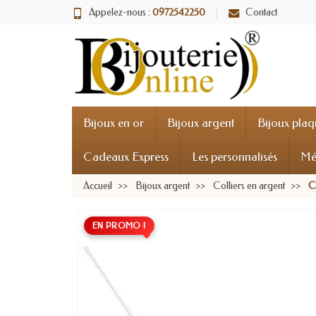
Appelez-nous :
0972542250
Contact
Bijoux en or
Bijoux argent
Bijoux plaq
Cadeaux Express
Les personnalisés
Mé
Accueil
Bijoux argent
Colliers en argent
Co
EN PROMO !