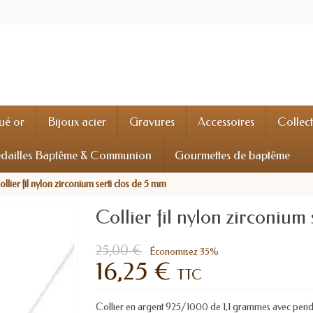
ué or
Bijoux acier
Gravures
Accessoires
Collec
dailles Baptême & Communion
Gourmettes de baptême
llier fil nylon zirconium serti clos de 5 mm
Collier fil nylon zirconium
25,00 €
Économisez 35%
16,25 €
TTC
Collier en argent 925/1000 de 1,1 grammes avec penden