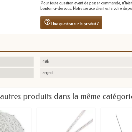
Pour toute question avant de passer commande, n'hésitez 
bouton ci-dessous. Notre service client est à votre dis
help_outline
Une question sur le produit ?
48h
argent
 autres produits dans la même catégorie