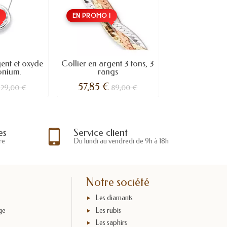
!
EN PROMO !
gent et oxyde
Collier en argent 3 tons, 3
onium.
rangs
57,85 €
29,00 €
89,00 €
es
Service client
re
Du lundi au vendredi de 9h à 18h
Notre société
Les diamants
ge
Les rubis
Les saphirs