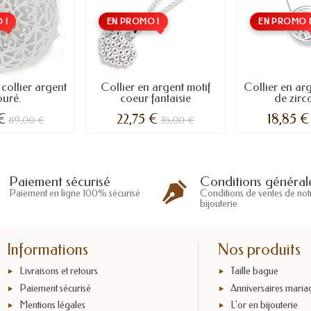
 !
EN PROMO !
EN PROMO 
collier argent
Collier en argent motif
Collier en ar
ouré.
coeur fantaisie
de zirc
 €
22,75 €
18,85 €
89,00 €
35,00 €
Conditions général
Paiement sécurisé
Conditions de ventes de not
Paiement en ligne 100% sécurisé
bijouterie
Informations
Nos produits
Livraisons et retours
Taille bague
Paiement sécurisé
Anniversaires maria
Mentions légales
L'or en bijouterie