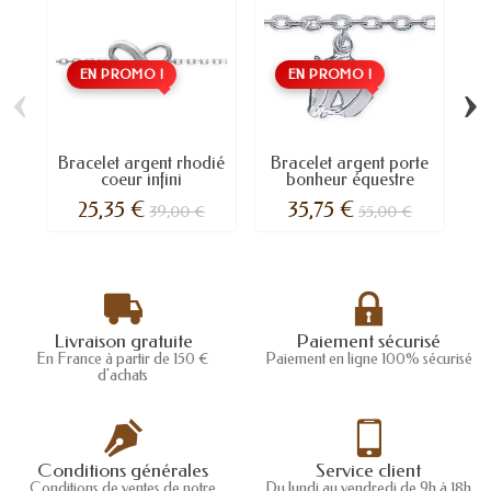
EN PROMO !
EN PROMO !
‹
›
Bracelet argent rhodié
Bracelet argent porte
B
coeur infini
bonheur équestre
25,35 €
35,75 €
39,00 €
55,00 €
Livraison gratuite
Paiement sécurisé
En France à partir de 150 €
Paiement en ligne 100% sécurisé
d'achats
Conditions générales
Service client
Conditions de ventes de notre
Du lundi au vendredi de 9h à 18h