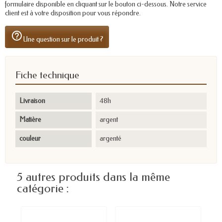
formulaire disponible en cliquant sur le bouton ci-dessous. Notre service
client est à votre disposition pour vous répondre.
help_outline
Une question sur le produit ?
Fiche technique
Livraison
48h
Matière
argent
couleur
argenté
5 autres produits dans la même
catégorie :