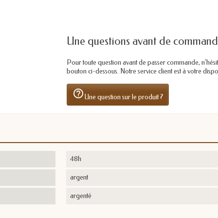
Une questions avant de command
Pour toute question avant de passer commande, n'hésitez 
bouton ci-dessous. Notre service client est à votre dis
help_outline
Une question sur le produit ?
48h
argent
argenté