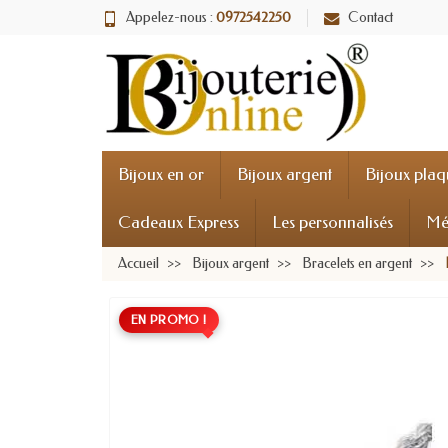
Appelez-nous :
0972542250
Contact
Bijoux en or
Bijoux argent
Bijoux plaq
Cadeaux Express
Les personnalisés
Mé
Accueil
Bijoux argent
Bracelets en argent
EN PROMO !