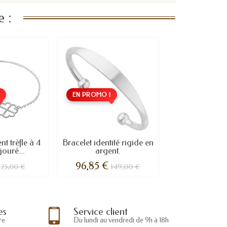
 :
!
EN PROMO !
nt trèfle à 4
Bracelet identité rigide en
ajouré...
argent.
96,85 €
25,00 €
149,00 €
es
Service client
re
Du lundi au vendredi de 9h à 18h