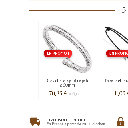
5
EN PROMO !
EN PROMO
Bracelet argent rigide
Bracelet éto
ø60mm
70,85 €
11,05
109,00 €
Livraison gratuite
En France à partir de 150 € d'achats