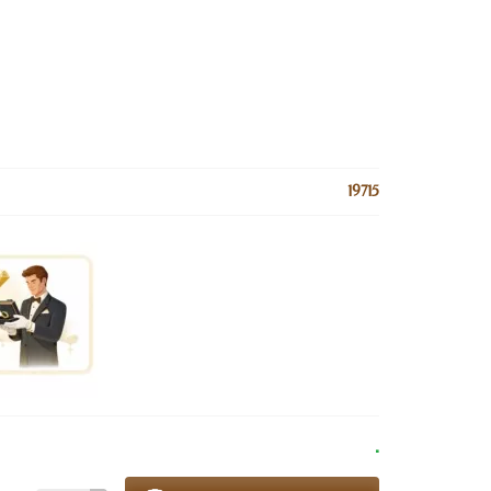
19715
.