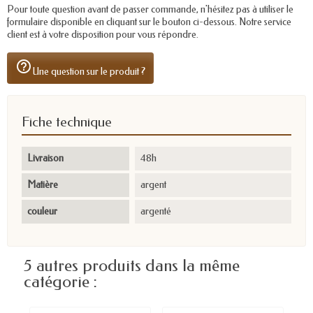
Pour toute question avant de passer commande, n'hésitez pas à utiliser le
formulaire disponible en cliquant sur le bouton ci-dessous. Notre service
client est à votre disposition pour vous répondre.
help_outline
Une question sur le produit ?
Fiche technique
Livraison
48h
Matière
argent
couleur
argenté
5 autres produits dans la même
catégorie :