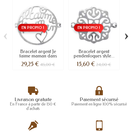
EN PROMO !
EN PROMO !
‹
›
Bracelet argent Je
Bracelet argent
B
taime maman dans
pendenloques style...
un...
29,25 €
15,60 €
45,00 €
24,00 €
Livraison gratuite
Paiement sécurisé
En France à partir de 150 €
Paiement en ligne 100% sécurisé
d'achats