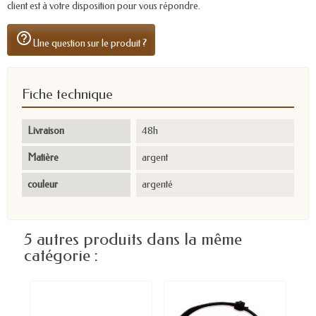
client est à votre disposition pour vous répondre.
help_outline
Une question sur le produit ?
Fiche technique
Livraison
48h
Matière
argent
couleur
argenté
5 autres produits dans la même
catégorie :