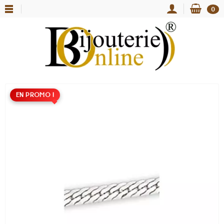
0
EN PROMO !