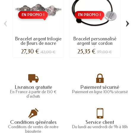
EN PROMO !
EN PROMO !
‹
›
Bracelet argent trilogie
Bracelet personnalisé
Br
de fleurs de nacre
argent sur cordon
coton
27,30 €
25,35 €
42,00 €
39,00 €
Livraison gratuite
Paiement sécurisé
En France à partir de 150 €
Paiement en ligne 100% sécurisé
d'achats
Conditions générales
Service client
Conditions de ventes de notre
Du lundi au vendredi de 9h à 18h
bijouterie