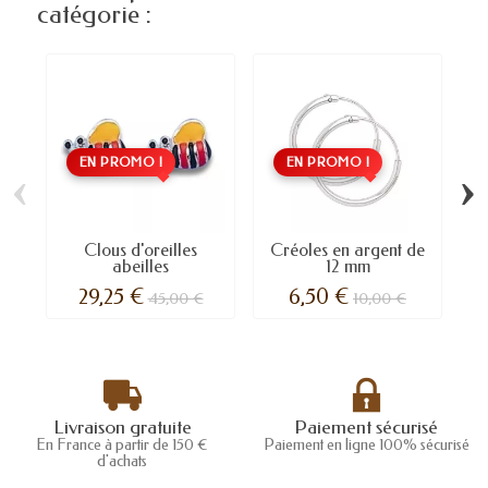
catégorie :
EN PROMO !
EN PROMO !
‹
›
Clous d'oreilles
Créoles en argent de
abeilles
12 mm
p
29,25 €
6,50 €
45,00 €
10,00 €
Livraison gratuite
Paiement sécurisé
En France à partir de 150 €
Paiement en ligne 100% sécurisé
d'achats