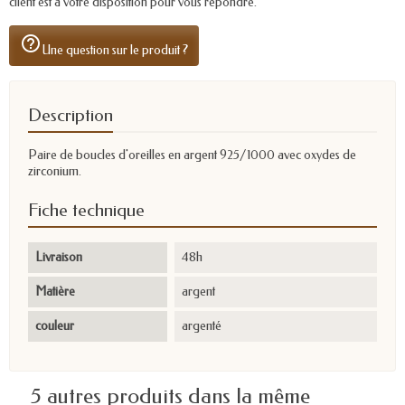
client est à votre disposition pour vous répondre.
help_outline
Une question sur le produit ?
Description
Paire de boucles d'oreilles en argent 925/1000 avec oxydes de
zirconium.
Fiche technique
Livraison
48h
Matière
argent
couleur
argenté
5 autres produits dans la même