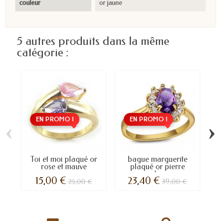
couleur
or jaune
5 autres produits dans la même
catégorie :
EN PROMO !
EN PROMO !
‹
›
Toi et moi plaqué or
bague marguerite
rose et mauve
plaqué or pierre
couleur...
15,00 €
23,40 €
25,00 €
39,00 €