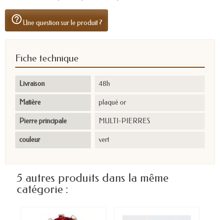
help_outline
Une question sur le produit ?
Fiche technique
Livraison
48h
Matière
plaqué or
Pierre principale
MULTI-PIERRES
couleur
vert
5 autres produits dans la même
catégorie :