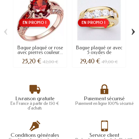
EN PROMO !
EN PROMO !
‹
›
Bague plaqué or rose
Bague plaqué or avec
B
avec pierres couleur...
5 oxydes de
zirconium...
25,20 €
29,40 €
42,00 €
49,00 €
Livraison gratuite
Paiement sécurisé
En France à partir de 150 €
Paiement en ligne 100% sécurisé
d'achats
Conditions générales
Service client