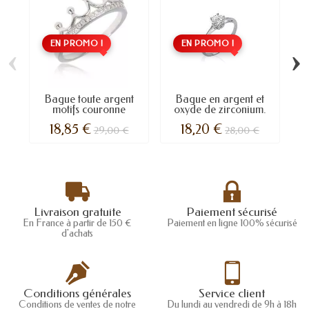
EN PROMO !
EN PROMO !
‹
›
Bague toute argent
Bague en argent et
G
motifs couronne
oxyde de zirconium.
ar
18,85 €
18,20 €
29,00 €
28,00 €
Livraison gratuite
Paiement sécurisé
En France à partir de 150 €
Paiement en ligne 100% sécurisé
d'achats
Conditions générales
Service client
Conditions de ventes de notre
Du lundi au vendredi de 9h à 18h