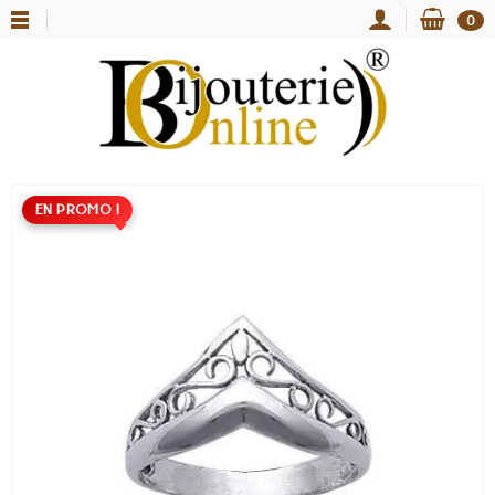
0
EN PROMO !