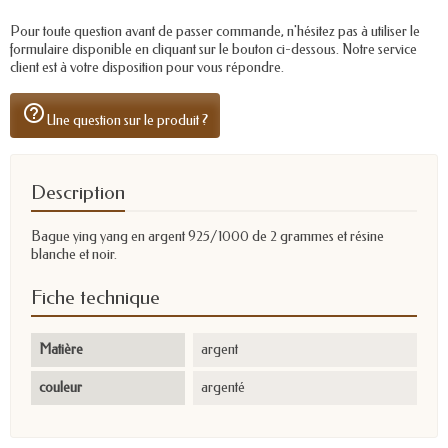
Pour toute question avant de passer commande, n'hésitez pas à utiliser le
formulaire disponible en cliquant sur le bouton ci-dessous. Notre service
client est à votre disposition pour vous répondre.
help_outline
Une question sur le produit ?
Description
Bague ying yang en argent 925/1000 de 2 grammes et résine
blanche et noir.
Fiche technique
Matière
argent
couleur
argenté