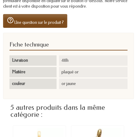
formulaire disponible en cliquant sur le bouton ci-dessous. Notre service
client est à votre disposition pour vous répondre.
help_outline
Une question sur le produit ?
Fiche technique
Livraison
48h
Matière
plaqué or
couleur
or jaune
5 autres produits dans la même
catégorie :