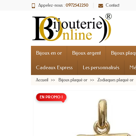
Appelez-nous :
0972542250
Contact
Bijoux en or
Bijoux argent
Bijoux plaq
Cadeaux Express
Les personnalisés
Mé
Accueil
Bijoux plaqué or
Zodiaques plaqué or
EN PROMO !