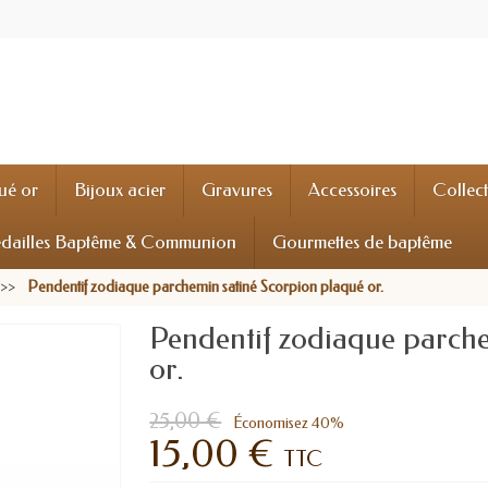
ué or
Bijoux acier
Gravures
Accessoires
Collec
dailles Baptême & Communion
Gourmettes de baptême
Pendentif zodiaque parchemin satiné Scorpion plaqué or.
Pendentif zodiaque parche
or.
25,00 €
Économisez 40%
15,00 €
TTC