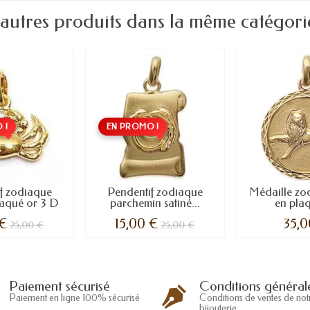
 autres produits dans la même catégorie
 !
EN PROMO !
f zodiaque
Pendentif zodiaque
Médaille zo
aqué or 3 D
parchemin satiné...
en pla
 €
15,00 €
35,0
25,00 €
25,00 €
Conditions général
Paiement sécurisé
Conditions de ventes de not
Paiement en ligne 100% sécurisé
bijouterie