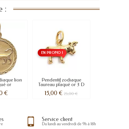
 :
EN PROMO !
diaque lion
Pendentif zodiaque
qué or
Taureau plaqué or 3 D
0 €
15,00 €
25,00 €
es
Service client
re
Du lundi au vendredi de 9h à 18h