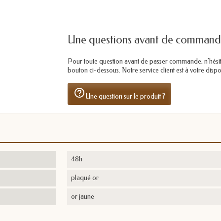
Une questions avant de command
Pour toute question avant de passer commande, n'hésitez 
bouton ci-dessous. Notre service client est à votre dis
help_outline
Une question sur le produit ?
48h
plaqué or
or jaune