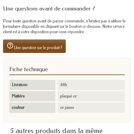
Une questions avant de commander ?
Pour toute question avant de passer commande, n'hésitez pas à utiliser le
formulaire disponible en cliquant sur le bouton ci-dessous. Notre service
client est à votre disposition pour vous répondre.
help_outline
Une question sur le produit ?
Fiche technique
Livraison
48h
Matière
plaqué or
couleur
or jaune
5 autres produits dans la même