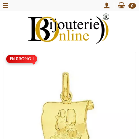
0
EN PROMO !