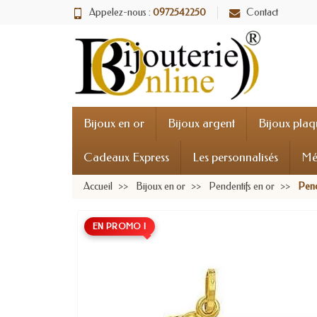
Appelez-nous :
0972542250
Contact
Bijoux en or
Bijoux argent
Bijoux plaq
Cadeaux Express
Les personnalisés
Mé
Accueil
Bijoux en or
Pendentifs en or
Pend
EN PROMO !