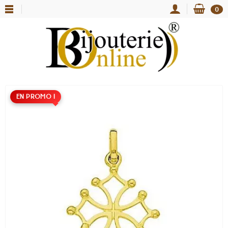
0
EN PROMO !