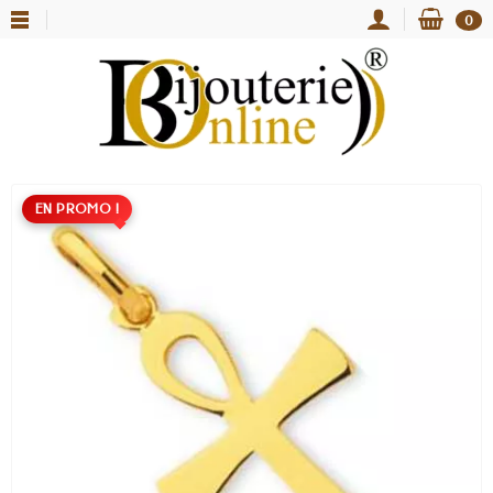
0
EN PROMO !