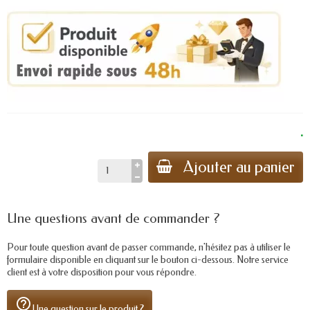
.
Ajouter au panier
Une questions avant de commander ?
Pour toute question avant de passer commande, n'hésitez pas à utiliser le
formulaire disponible en cliquant sur le bouton ci-dessous. Notre service
client est à votre disposition pour vous répondre.
help_outline
Une question sur le produit ?