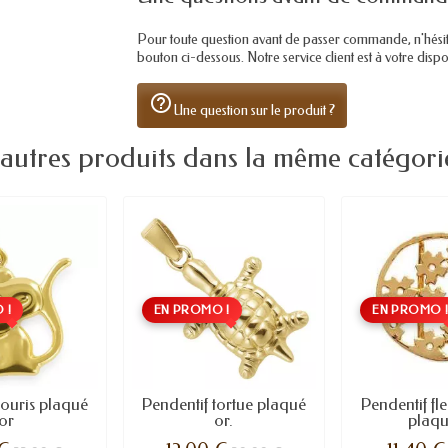
Pour toute question avant de passer commande, n'hésitez 
bouton ci-dessous. Notre service client est à votre dis
help_outline
Une question sur le produit ?
 autres produits dans la même catégorie
 !
EN PROMO !
EN PROMO 
souris plaqué
Pendentif tortue plaqué
Pendentif fle
or
or.
plaqu