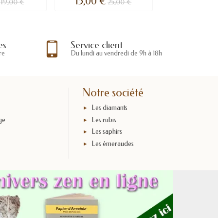
15,00 €
19,00 €
25,00 €
es
Service client
re
Du lundi au vendredi de 9h à 18h
Notre société
Les diamants
ge
Les rubis
Les saphirs
x
Les émeraudes