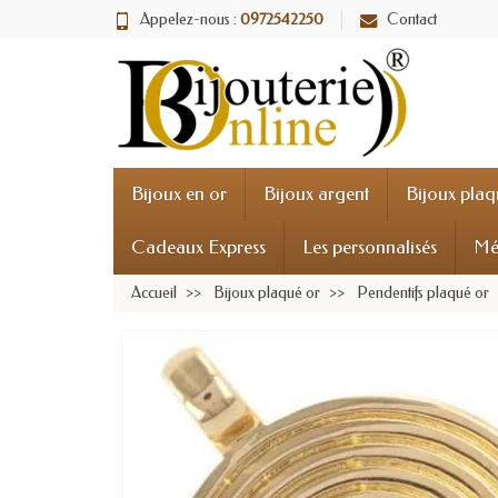
Appelez-nous :
0972542250
Contact
Bijoux en or
Bijoux argent
Bijoux plaq
Cadeaux Express
Les personnalisés
Mé
Accueil
Bijoux plaqué or
Pendentifs plaqué or