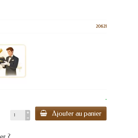
20621
.
Ajouter au panier
er ?