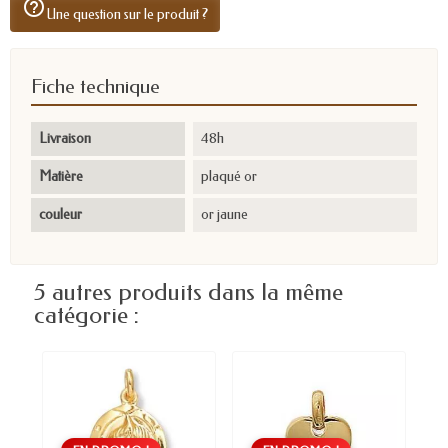
help_outline
Une question sur le produit ?
Fiche technique
Livraison
48h
Matière
plaqué or
couleur
or jaune
5 autres produits dans la même
catégorie :