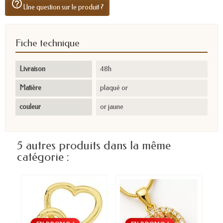
help_outline
Une question sur le produit ?
Fiche technique
Livraison
48h
Matière
plaqué or
couleur
or jaune
5 autres produits dans la même
catégorie :