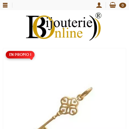
0
EN PROMO !