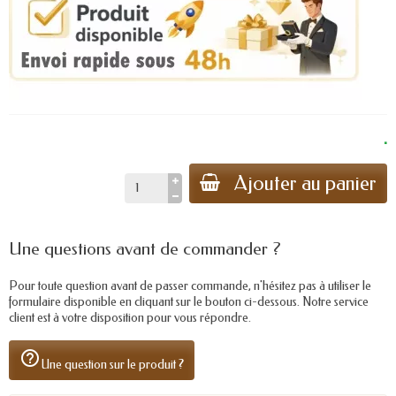
.
Ajouter au panier
Une questions avant de commander ?
Pour toute question avant de passer commande, n'hésitez pas à utiliser le
formulaire disponible en cliquant sur le bouton ci-dessous. Notre service
client est à votre disposition pour vous répondre.
help_outline
Une question sur le produit ?