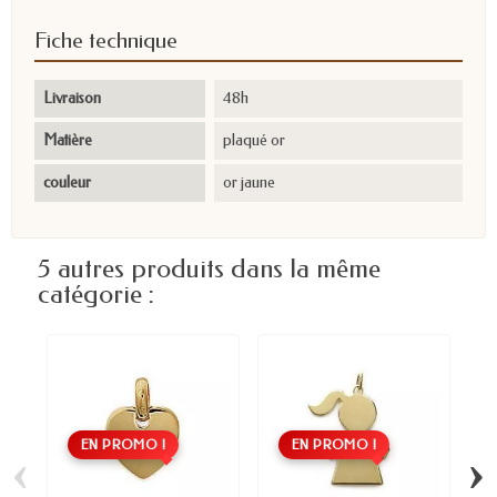
Fiche technique
Livraison
48h
Matière
plaqué or
couleur
or jaune
5 autres produits dans la même
catégorie :
EN PROMO !
EN PROMO !
‹
›