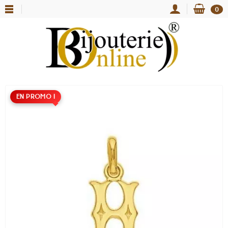
0
EN PROMO !