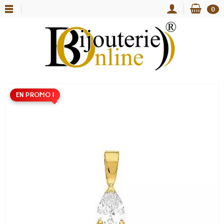
0
EN PROMO !