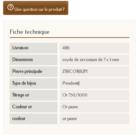
help_outline
Une question sur le produit ?
Fiche technique
Livraison
48h
Dimensions
oxyde de zirconium de 7 x 5 mm
Pierre principale
ZIRCONIUM
Type de bijou
Pendentif
Titrage or
Or 750/1000
Couleur or
Or jaune
couleur
or jaune