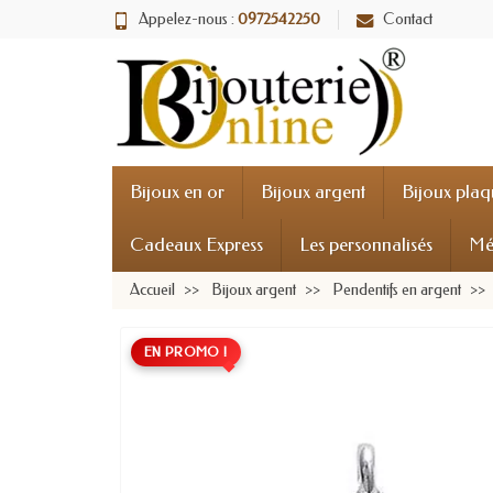
Appelez-nous :
0972542250
Contact
Bijoux en or
Bijoux argent
Bijoux plaq
Cadeaux Express
Les personnalisés
Mé
Accueil
Bijoux argent
Pendentifs en argent
EN PROMO !