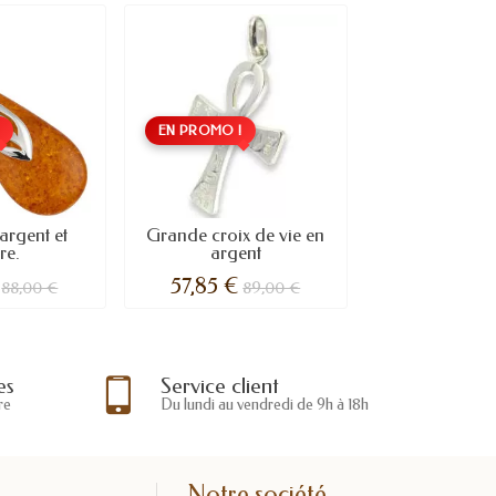
!
EN PROMO !
argent et
Grande croix de vie en
re.
argent
57,85 €
88,00 €
89,00 €
es
Service client
re
Du lundi au vendredi de 9h à 18h
Notre société