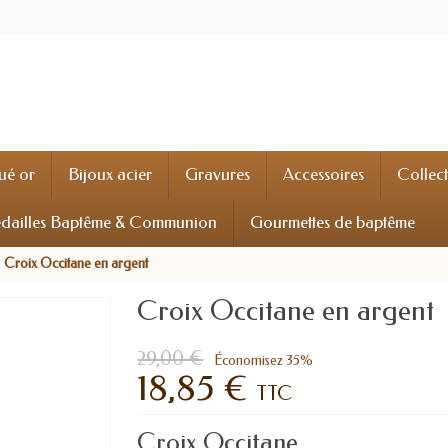
ué or
Bijoux acier
Gravures
Accessoires
Collec
dailles Baptême & Communion
Gourmettes de baptême
Croix Occitane en argent
Croix Occitane en argent
29,00 €
Économisez 35%
18,85 €
TTC
Croix Occitane