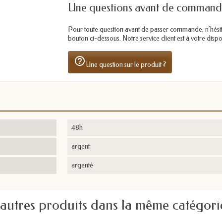
Une questions avant de command
Pour toute question avant de passer commande, n'hésitez 
bouton ci-dessous. Notre service client est à votre dis
help_outline
Une question sur le produit ?
48h
argent
argenté
 autres produits dans la même catégorie