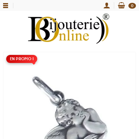
0
EN PROMO !