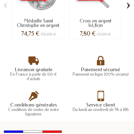
‹
›
Médaille Saint
Croix en argent
Cl
Christophe en argent.
1x1,8cm
74,75 €
7,80 €
115,00 €
12,00 €
Livraison gratuite
Paiement sécurisé
En France à partir de 150 €
Paiement en ligne 100% sécurisé
d'achats
Conditions générales
Service client
Conditions de ventes de notre
Du lundi au vendredi de 9h à 18h
bijouterie