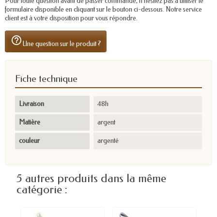
Pour toute question avant de passer commande, n'hésitez pas à utiliser le
formulaire disponible en cliquant sur le bouton ci-dessous. Notre service
client est à votre disposition pour vous répondre.
help_outline
Une question sur le produit ?
Fiche technique
Livraison
48h
Matière
argent
couleur
argenté
5 autres produits dans la même
catégorie :