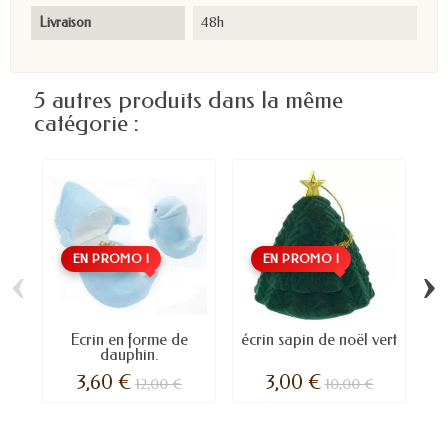
Livraison
48h
5 autres produits dans la même
catégorie :
EN PROMO !
EN PROMO !
‹
›
Ecrin en forme de
écrin sapin de noël vert
dauphin.
3,60 €
3,00 €
12,00 €
10,00 €