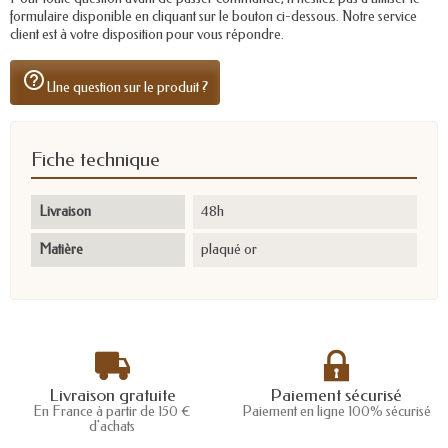
formulaire disponible en cliquant sur le bouton ci-dessous. Notre service
client est à votre disposition pour vous répondre.
help_outline
Une question sur le produit ?
Fiche technique
Livraison
48h
Matière
plaqué or
Livraison gratuite
Paiement sécurisé
En France à partir de 150 €
Paiement en ligne 100% sécurisé
d'achats