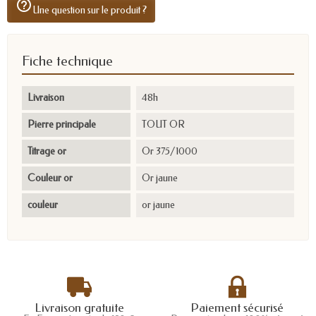
help_outline
Une question sur le produit ?
Fiche technique
Livraison
48h
Pierre principale
TOUT OR
Titrage or
Or 375/1000
Couleur or
Or jaune
couleur
or jaune
Livraison gratuite
Paiement sécurisé