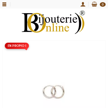
0
EN PROMO !