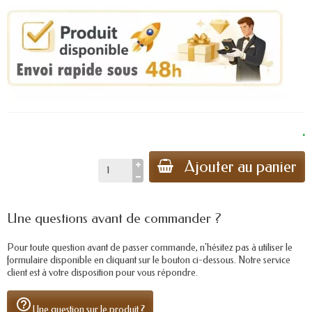
.
Ajouter au panier
Une questions avant de commander ?
Pour toute question avant de passer commande, n'hésitez pas à utiliser le
formulaire disponible en cliquant sur le bouton ci-dessous. Notre service
client est à votre disposition pour vous répondre.
help_outline
Une question sur le produit ?