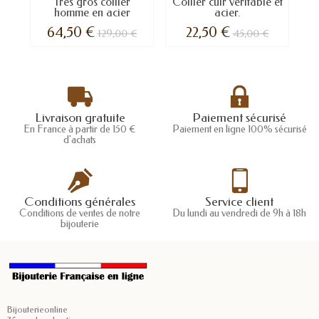
Très gros collier
Collier cuir véritable et
C
homme en acier
acier.
64,50 €
22,50 €
129,00 €
45,00 €
Livraison gratuite
Paiement sécurisé
En France à partir de 150 €
Paiement en ligne 100% sécurisé
d'achats
Conditions générales
Service client
Conditions de ventes de notre
Du lundi au vendredi de 9h à 18h
bijouterie
Bijouterieonline