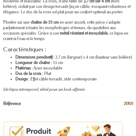
moderne et masculine. La croix, d'une taille de
2,7 cm sur 4 cm
(hors
bélière), séduit par son design torsadé façon câble, évoquant robustesse et
élégance. Le dos de la croix est plat pour un confort optimal au porter.
Montée sur une
chaîne de 55 cm
en acier assorti, cette pièce s'adapte
parfaitement à toutes les morphologies et tenues, du quotidien aux
occasions spéciales. Grâce à son
métal résistant et inoxydable
, ce bijou ne
craint ni l'eau ni le temps.
Caractéristiques :
Dimensions pendentif :
2,7 cm (largeur) x 4 cm (hauteur sans bélière)
Longueur de chaîne :
55 cm
Matériau :
Acier inoxydable
Dos de la croix :
Plat
Design :
Effet câble torsadé, style contemporain
Un bijou intemporel, idéal pour un look affirmé.
Référence
21301